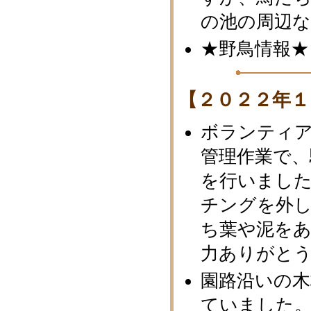
の池の周辺
★野鳥情報★
【２０２２年１
ボランティ
管理作業で、
を行いまし
チングを外
ち葉や泥を
力ありがと
園路沿いの木
ていました。