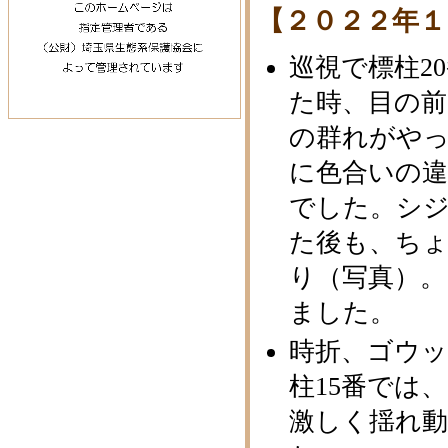
【２０２２年１
巡視で標柱2
た時、目の
の群れがや
に色合いの
でした。シ
た後も、ち
り（写真）
ました。
時折、ゴウ
柱15番では
激しく揺れ