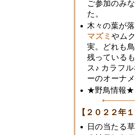
ご参加のみ
た。
木々の葉が
マズミ
やム
実。どれも
残っている
ス♪ カラフ
ーのオーナ
★野鳥情報★
【２０２２年１
日の当たる