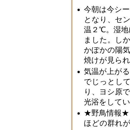
今朝は今シ
となり、セ
温２℃。湿地
ました。し
かぽかの陽
焼けが見ら
気温が上が
でじっとし
り、ヨシ原
光浴をして
★野鳥情報★
ほどの群れ