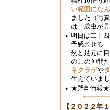
標柱10番付
い範囲にな
ました（写
は、成虫が
明日は二十四
予感させる
然と足元に
のこの仲間
キクラゲ
や
生えていま
★野鳥情報★
【２０２２年１