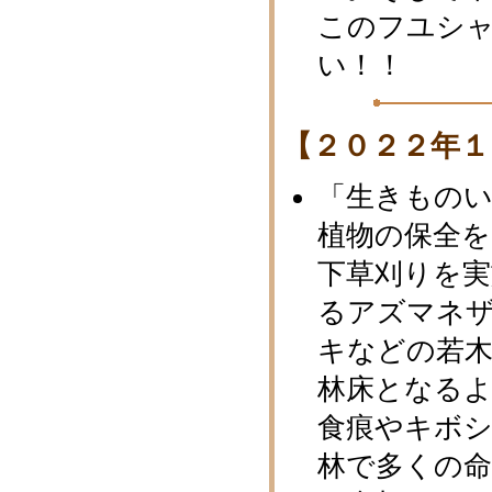
このフユシ
い！！
【２０２２年１
「生きもの
植物の保全
下草刈りを実
るアズマネ
キなどの若
林床となる
食痕やキボ
林で多くの