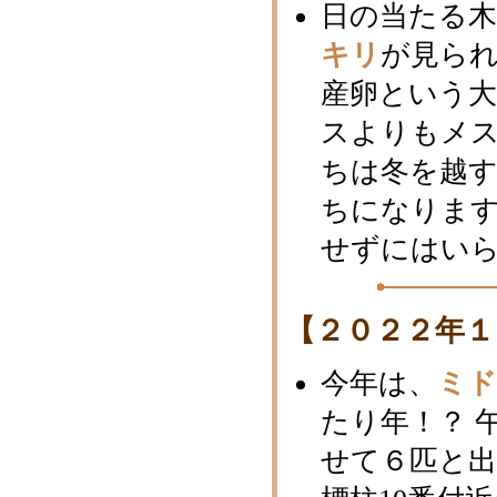
日の当たる
キリ
が見ら
産卵という
スよりもメ
ちは冬を越
ちになります
せずにはい
【２０２２年１
今年は、
ミ
たり年！？ 
せて６匹と