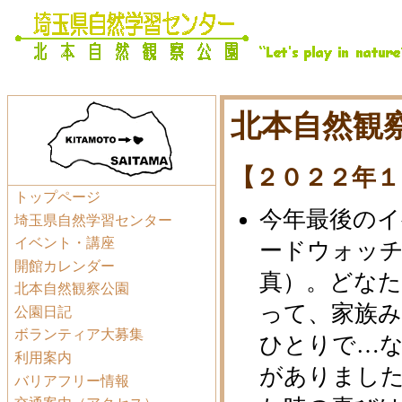
北本自然観察
【２０２２年１
トップページ
今年最後の
埼玉県自然学習センター
イベント・講座
ードウォッ
開館カレンダー
真）。どなた
北本自然観察公園
って、家族
公園日記
ボランティア大募集
ひとりで…
利用案内
がありまし
バリアフリー情報