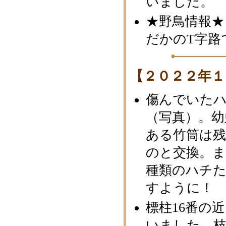
いました。
★野鳥情報★
だかのT字路
【２０２２年１
傷んでいた
（写真）。幼
ある竹筒は
のと交換。
種類のハチ
すように！
標柱16番の
いました。