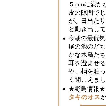
５mmに満た
皮の隙間で
が、日当た
と動き出し
今朝の最低気
尾の池のど
かな水鳥た
耳を澄ませ
や、梢を渡
く聞こえま
★野鳥情報★
タキのオス