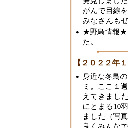
発見しまし
がんで目線
みなさんもぜ
★野鳥情報★
た。
【２０２２年１
身近な冬鳥
ミ。ここ１
えてきまし
にとまる10
ました（写真
良くみんな