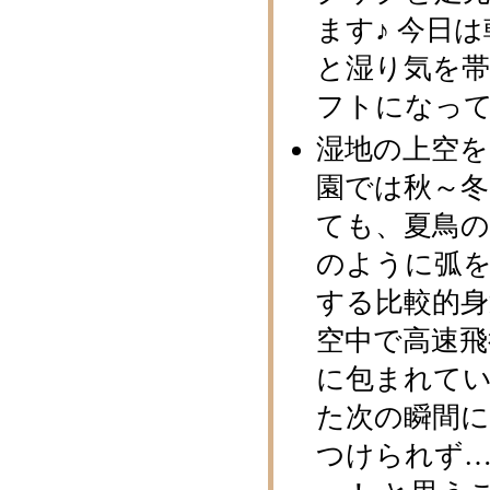
ます♪ 今日
と湿り気を
フトになっ
湿地の上空を
園では秋～
ても、夏鳥
のように弧
する比較的
空中で高速
に包まれて
た次の瞬間
つけられず