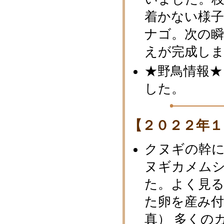
着かない様
ナゴ。次の
えが完成し
★野鳥情報★
した。
【２０２２年１
クヌギの幹
ヌギカメム
た。よく見
た卵を産み
真） 多くの