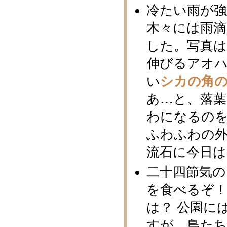
冷たい雨が
木々には雨
した。写真
伸びるアオ
い
シカの角
あ…と、落
わになるの
ふわふわの
流石に今日
二十四節気
を食べるぞ
は？ 公園に
すが、鳥た