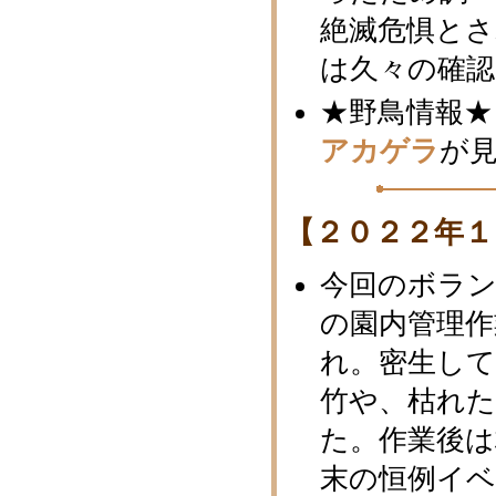
絶滅危惧と
は久々の確
★野鳥情報★
アカゲラ
が
【２０２２年１
今回のボラ
の園内管理作
れ。密生し
竹や、枯れ
た。作業後は
末の恒例イベ