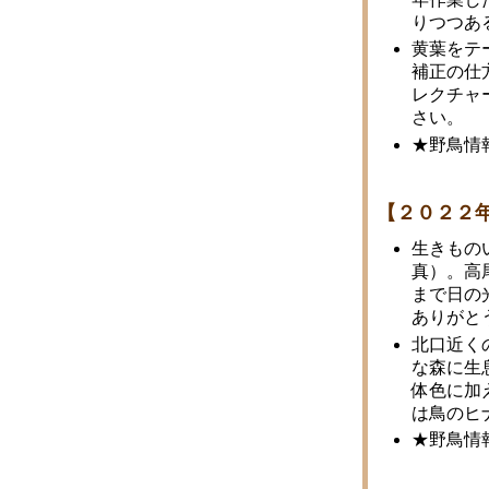
りつつあ
黄葉をテ
補正の仕
レクチャ
さい。
★野鳥情
【２０２２
生きもの
真）。高
まで日の
ありがと
北口近く
な森に生
体色に加
は鳥のヒ
★野鳥情