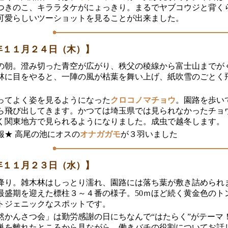
つきのこ、キララタケがにょっきり。まるでヤブコウジと背く
可愛らしいツーショットを見ることが出来ました。
年１１月２４日（木）】
の朝。澄み切った青空が広がり、秩父の稜線から富士山までが
林に目をやると、一陣の風が枯葉を舞い上げ、紙吹雪のごとく
。
ってよく姿を見るようになった
クロコノマチョウ
。園路を歩い
ら飛び出してきます。かつては埼玉県では見られなかったチョ
く関東地方で見られるようになりました。成虫で越冬します。
報★ 高尾の池にオスの
オナガガモ
が３羽いました
年１１月２３日（水）】
降り。雑木林はしっとり濡れ、園路には落ち葉が敷き詰められ
最盛期を迎えた標柱３～４番の様子。50ｍほど続く黄金色のト
トジェニックなスポットです。
然かんさつ会」は勤労感謝の日にちなんで“はたらく”がテーマ
巣を離れたところから見ながら、働きバチの役割についてお話