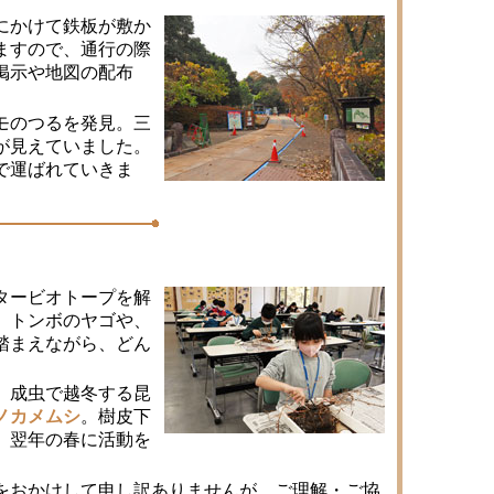
にかけて鉄板が敷か
ますので、通行の際
掲示や地図の配布
モのつるを発見。三
が見えていました。
で運ばれていきま
タービオトープを解
。トンボのヤゴや、
踏まえながら、どん
。
。成虫で越冬する昆
ノカメムシ
。樹皮下
。翌年の春に活動を
をおかけして申し訳ありませんが、ご理解・ご協