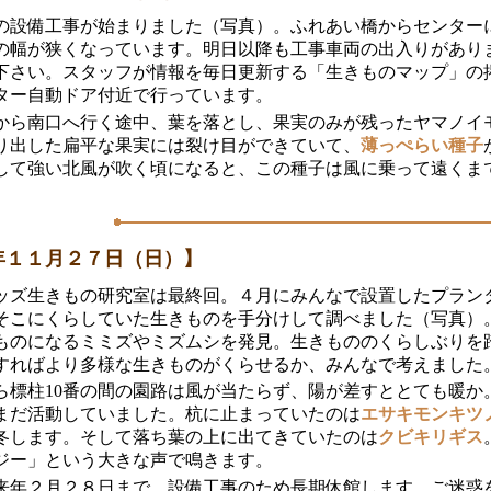
の設備工事が始まりました（写真）。ふれあい橋からセンター
の幅が狭くなっています。明日以降も工事車両の出入りがあり
下さい。スタッフが情報を毎日更新する「生きものマップ」の
ター自動ドア付近で行っています。
から南口へ行く途中、葉を落とし、果実のみが残ったヤマノイ
り出した扁平な果実には裂け目ができていて、
薄っぺらい種子
して強い北風が吹く頃になると、この種子は風に乗って遠くま
年１１月２７日（日）】
ッズ生きもの研究室は最終回。４月にみんなで設置したプラン
そこにくらしていた生きものを手分けして調べました（写真）
ものになるミミズやミズムシを発見。生きもののくらしぶりを
すればより多様な生きものがくらせるか、みんなで考えました
ら標柱10番の間の園路は風が当たらず、陽が差すととても暖か
まだ活動していました。杭に止まっていたのは
エサキモンキツ
冬します。そして落ち葉の上に出てきていたのは
クビキリギス
ジー」という大きな声で鳴きます。
来年２月２８日まで、設備工事のため長期休館します。ご迷惑