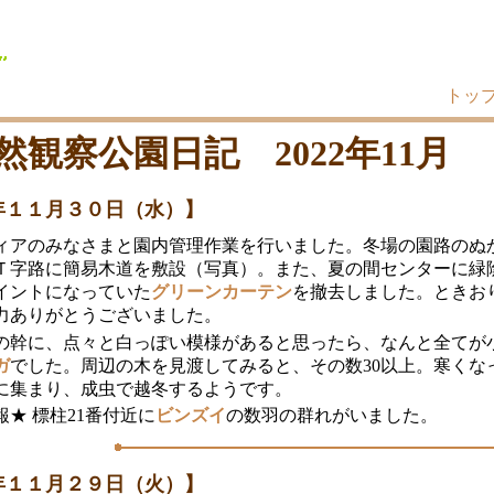
トッ
然観察公園日記 2022年11月
年１１月３０日（水）】
ィアのみなさまと園内管理作業を行いました。冬場の園路のぬ
Ｔ字路に簡易木道を敷設（写真）。また、夏の間センターに緑
イントになっていた
グリーンカーテン
を撤去しました。ときお
力ありがとうございました。
の幹に、点々と白っぽい模様があると思ったら、なんと全てが
ガ
でした。周辺の木を見渡してみると、その数30以上。寒くな
に集まり、成虫で越冬するようです。
★ 標柱21番付近に
ビンズイ
の数羽の群れがいました。
年１１月２９日（火）】