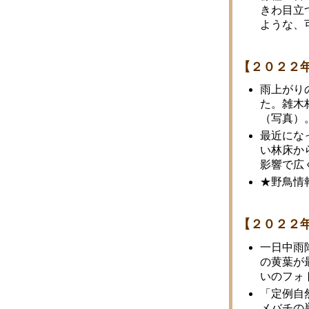
きわ目立
ような、
【２０２２
雨上がり
た。雑木
（写真）
最近にな
い林床か
影響で広
★野鳥情
【２０２２
一日中雨
の黄葉が
いのフォ
「定例自
メバチの