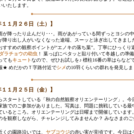
いいたします。
年１１月２６日（土）】
雨が降ったり止んだり･･･。雨があがっている間ずっとヨシの
が降り出し人がいなくなった途端、スーッと泳ぎ出してきまし
おすすめの観察ポイントが“エノキの落ち葉”。丁寧にひっくり
ダラチョウの幼虫
！ 葉っぱにペタッと貼り付いて冬越しの準
っても
キュート
なので、ぜひお試しを♪ 標柱16番の草はらなど
報★ めだかのＴ字路付近で
シメ
の10羽くらいの群れを発見しま
年１１月２５日（金）】
らスタートしている「秋の自然観察オリエンテーリング」。今
家族でのご参加がありました。写真は、問題に挑戦している最
ているところ。オリエンテーリングは日曜まで開催しています
のを観察しながら、チャレンジしてみませんか？ みなさまのご
番近くの園路沿いでは、
ヤブコウジ
の赤い実が見頃です。今日は