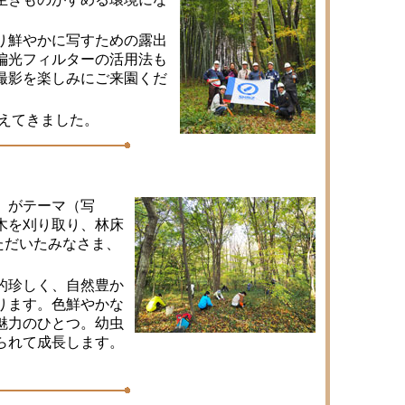
り鮮やかに写すための露出
偏光フィルターの活用法も
撮影を楽しみにご来園くだ
えてきました。
」がテーマ（写
木を刈り取り、林床
ただいたみなさま、
的珍しく、自然豊か
ります。色鮮やかな
魅力のひとつ。幼虫
られて成長します。