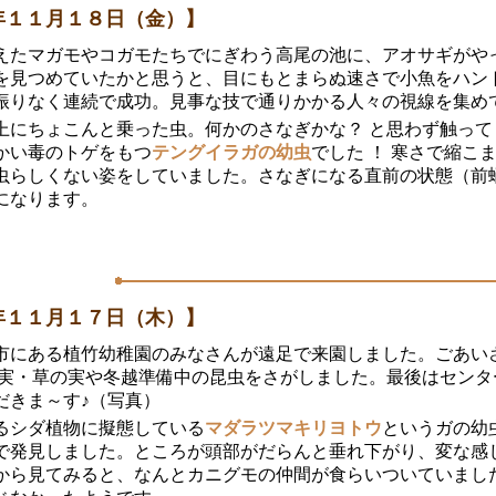
年１１月１８日（金）】
えたマガモやコガモたちでにぎわう高尾の池に、アオサギがや
を見つめていたかと思うと、目にもとまらぬ速さで小魚をハント
振りなく連続で成功。見事な技で通りかかる人々の視線を集め
上にちょこんと乗った虫。何かのさなぎかな？ と思わず触って
かい毒のトゲをもつ
テングイラガの幼虫
でした ！ 寒さで縮こ
虫らしくない姿をしていました。さなぎになる直前の状態（前蛹
になります。
年１１月１７日（木）】
市にある植竹幼稚園のみなさんが遠足で来園しました。ごあい
の実・草の実や冬越準備中の昆虫をさがしました。最後はセンタ
だきま～す♪（写真）
るシダ植物に擬態している
マダラツマキリヨトウ
というガの幼
で発見しました。ところが頭部がだらんと垂れ下がり、変な感
から見てみると、なんとカニグモの仲間が食らいついていまし