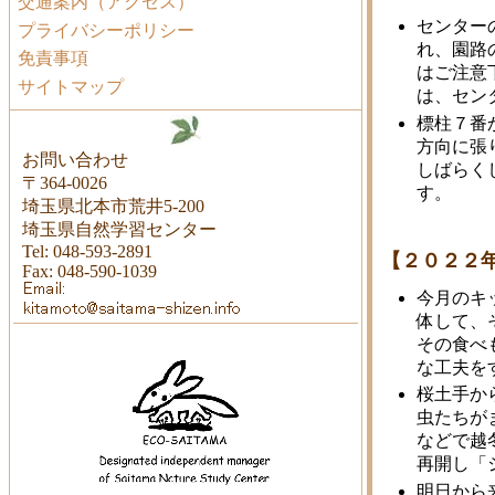
交通案内（アクセス）
センター
プライバシーポリシー
れ、園路
免責事項
はご注意
サイトマップ
は、セン
標柱７番
方向に張
お問い合わせ
しばらく
〒364-0026
す。
埼玉県北本市荒井5-200
埼玉県自然学習センター
Tel: 048-593-2891
【２０２２
Fax: 048-590-1039
今月のキ
体して、
その食べ
な工夫を
桜土手か
虫たちが
などで越
再開し「
明日から