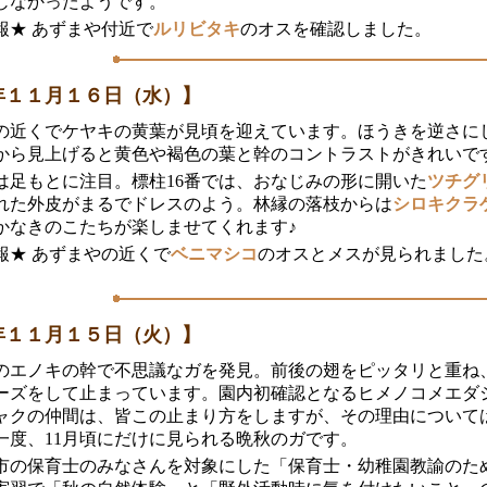
じなかったようです。
報★ あずまや付近で
ルリビタキ
のオスを確認しました。
年１１月１６日（水）】
番の近くでケヤキの黄葉が見頃を迎えています。ほうきを逆さに
から見上げると黄色や褐色の葉と幹のコントラストがきれいで
は足もとに注目。標柱16番では、おなじみの形に開いた
ツチグ
れた外皮がまるでドレスのよう。林縁の落枝からは
シロキクラ
かなきのこたちが楽しませてくれます♪
報★ あずまやの近くで
ベニマシコ
のオスとメスが見られました
年１１月１５日（火）】
番のエノキの幹で不思議なガを発見。前後の翅をピッタリと重ね
ーズをして止まっています。園内初確認となるヒメノコメエダ
ャクの仲間は、皆この止まり方をしますが、その理由について
一度、11月頃にだけに見られる晩秋のガです。
市の保育士のみなさんを対象にした「保育士・幼稚園教諭のた