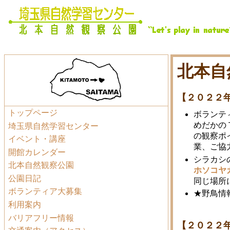
北本自
【２０２２
トップページ
ボランテ
めだかの
埼玉県自然学習センター
の観察ポ
イベント・講座
業、ご協
開館カレンダー
シラカシ
北本自然観察公園
ホソコヤ
公園日記
同じ場所
ボランティア大募集
★野鳥情報
利用案内
バリアフリー情報
【２０２２