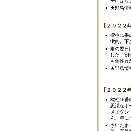
モには通
★野鳥情
【２０２２
標柱15
徴的。下
雨の翌日
した。割
も個性豊
★野鳥情
【２０２２
標柱16
思議なポ
メエダシ
ん。年に
さいたま