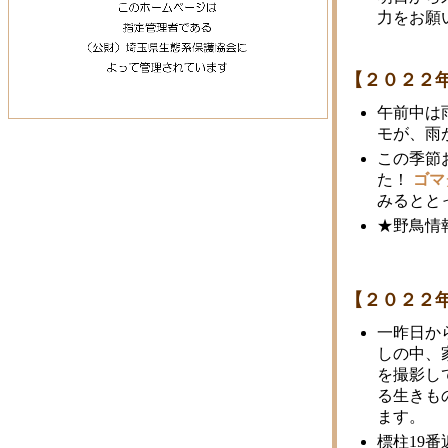
力をお願
【２０２２
午前中は
モが、雨
この季節
た！
ゴマ
みるとと
★野鳥情
【２０２２
一昨日か
しの中、
を撮影し
る生きも
ます。
標柱19