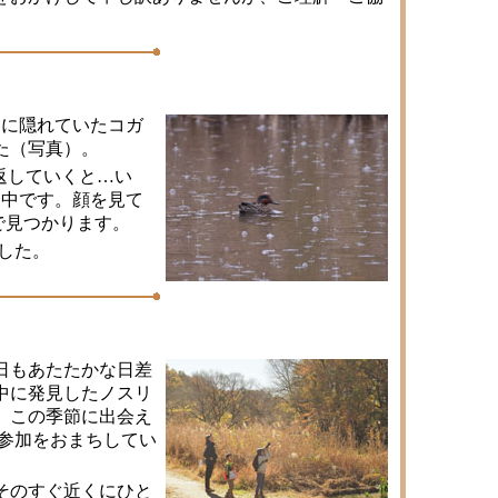
中に隠れていたコガ
た（写真）。
返していくと…い
備中です。顔を見て
で見つかります。
した。
日もあたたかな日差
中に発見したノスリ
。この季節に出会え
参加をおまちしてい
そのすぐ近くにひと