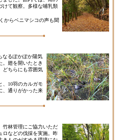
づけて観察。多様な哺乳類
くからベニマシコの声も聞
もなるぽかぽか陽気
た。翅を開いたとき
。どちらにも雰囲気
、10羽のカルガモ
に、通りがかった来
、竹林管理にご協力いただ
ュロなどの伐採を実施。昨
生きものがすめる環境にな