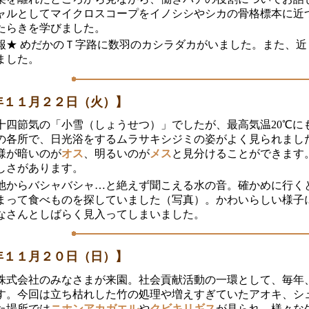
ャルとしてマイクロスコープをイノシシやシカの骨格標本に近
たらきを学びました。
報★ めだかのＴ字路に数羽のカシラダカがいました。また、近
ました。
年１１月２２日（火）】
十四節気の「小雪（しょうせつ）」でしたが、最高気温20℃に
の各所で、日光浴をするムラサキシジミの姿がよく見られまし
様が暗いのが
オス
、明るいのが
メス
と見分けることができます
しさがあります。
池からバシャバシャ…と絶えず聞こえる水の音。確かめに行くと
まって食べものを探していました（写真）。かわいらしい様子
なさんとしばらく見入ってしまいました。
年１１月２０日（日）】
株式会社のみなさまが来園。社会貢献活動の一環として、毎年
す。今回は立ち枯れした竹の処理や増えすぎていたアオキ、シ
た場所では
ニホンアカガエル
や
クビキリギス
が見られ、様々な