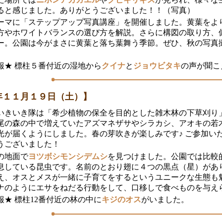
ると感じました。ありがとうございました！！（写真）
ーマに「ステップアップ写真講座」を開催しました。黄葉をよ
方やホワイトバランスの選び方を解説。さらに構図の取り方、
ー。公園は今がまさに黄葉と落ち葉舞う季節。ぜひ、秋の写真
報★ 標柱５番付近の湿地から
クイナ
と
ジョウビタキ
の声が聞こ
年１１月１９日（土）】
いきいき隊は「希少植物の保全を目的とした雑木林の下草刈り
尾の森の中で増えていたアズマネザサやシラカシ、アオキの若
光が届くようにしました。春の芽吹きが楽しみです♪ ご参加い
うございました！
の地面で
ヨツボシモンシデムシ
を見つけました。公園では比較
息している昆虫です。名前のとおり翅に４つの黒点（星）があ
え、オスとメスが一緒に子育てをするというユニークな生態も
ナのようにエサをねだる行動をして、口移しで食べものを与え
報★ 標柱12番付近の林の中に
キジのオス
がいました。