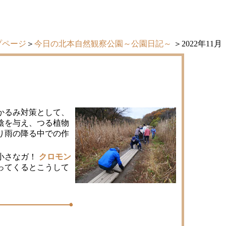
プページ
＞
今日の北本自然観察公園～公園日記～
＞2022年11月
かるみ対策として、
陰を与え、つる植物
り雨の降る中での作
小さなガ！
クロモン
ってくるとこうして