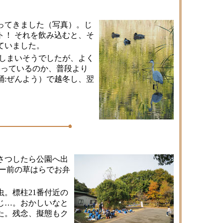
ってきました（写真）。じ
！ それを飲み込むと、そ
ていました。
しまいそうでしたが、よく
まっているのか、普段より
:ぜんよう）で越冬し、翌
さつしたら公園へ出
ー前の草はらでお弁
虫。標柱21番付近の
じ…。おかしいなと
た。残念、擬態もク