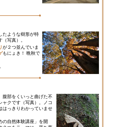
したような樹形が特
す（写真）。
リ
が２つ並んでいま
ゲ
もにょき！ 晩秋で
。
、腹部をくいっと曲げた不
シャクです（写真）。ノコ
ははっきりわかっていませ
めの自然体験講座」を開