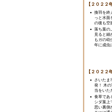
【２０２２
換羽を終
っと水面
の後も空
落ち葉の
見ると細
もガの幼
年に成虫
【２０２２
さいたま
発！ 木
当をいた
食草であ
シダ葉上
思い裏側