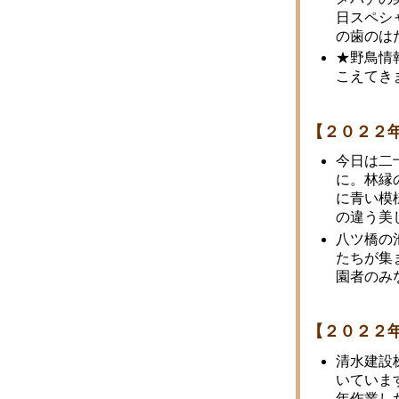
日スペシ
の歯のは
★野鳥情
こえてき
【２０２２
今日は二
に。林縁
に青い模
の違う美
八ツ橋の
たちが集
園者のみ
【２０２２
清水建設
いていま
年作業し