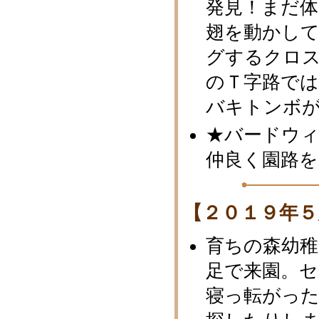
発見！まだ
翅を動かし
グするクロ
のＴ字路で
バキトンボ
★バードウィ
仲良く園路を
【２０１９年５
育ちの森幼稚
足で来園。
寝っ転がっ