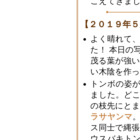
こえてきま
【２０１９年５
よく晴れて
た！ 本日の
茂る葉が強
い木陰を作っ
トンボの姿
ました。ど
の枝先にと
ラサヤンマ
ス同士で縄
ウスバキト