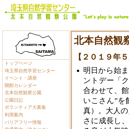
北本自然観察
【２０１９年５
トップページ
明日から始
埼玉県自然学習センター
イベント・講座
ントデー「
開館カレンダー
合わせて、館
北本自然観察公園
いこさん”を
公園日記
ボランティア大募集
真）。大人の
利用案内
さに成長し、
バリアフリー情報