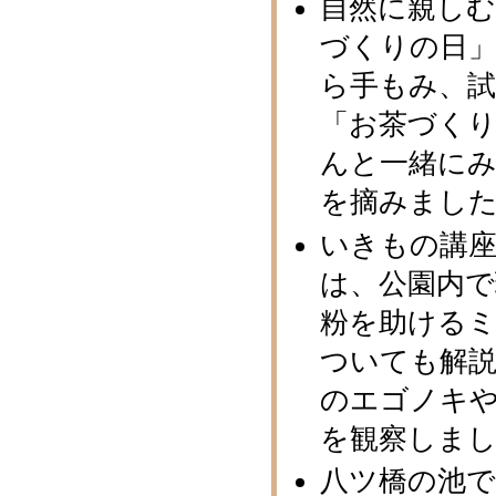
自然に親し
づくりの日
ら手もみ、
「お茶づく
んと一緒に
を摘みました
いきもの講
は、公園内
粉を助ける
ついても解
のエゴノキ
を観察しま
八ツ橋の池