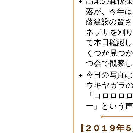
高尾の森伐採
落が、今年
藤建設の皆
ネザサを刈
て本日確認
くつか見つ
つ会で観察
今日の写真
ウキヤガラ
「コロロロ
ー」という声
【２０１９年５