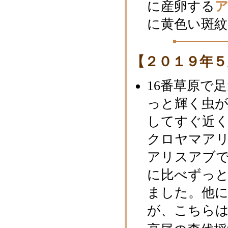
に産卵する
に黄色い斑
【２０１９年５
16番草原で
っと輝く虫
してすぐ近
クロヤマア
アリスアブ
に比べずっ
ました。他
が、こちら