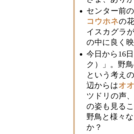
センター前
コウホネ
の
イスカグラ
の中に良く映
今日から16
ク）」。野
という考え
辺からは
オ
ツドリの声
の姿も見る
野鳥と様々
か？