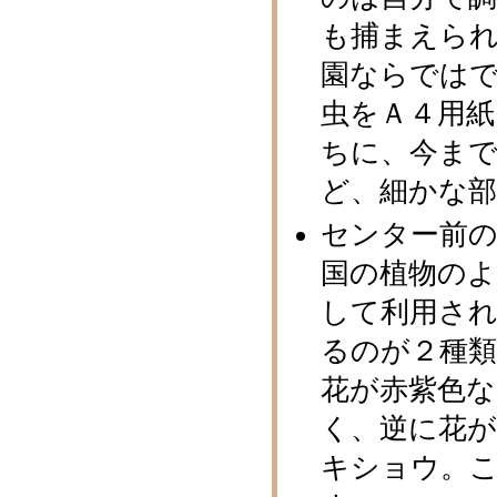
も捕まえら
園ならでは
虫をＡ４用
ちに、今ま
ど、細かな
センター前
国の植物の
して利用さ
るのが２種
花が赤紫色
く、逆に花
キショウ。