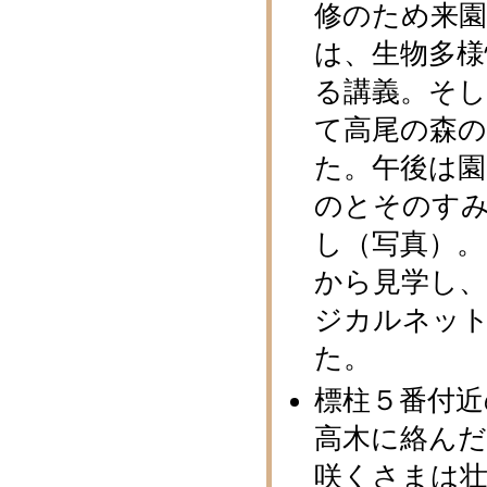
修のため来
は、生物多様
る講義。そ
て高尾の森
た。午後は
のとそのす
し（写真）。
から見学し
ジカルネッ
た。
標柱５番付近
高木に絡ん
咲くさまは壮