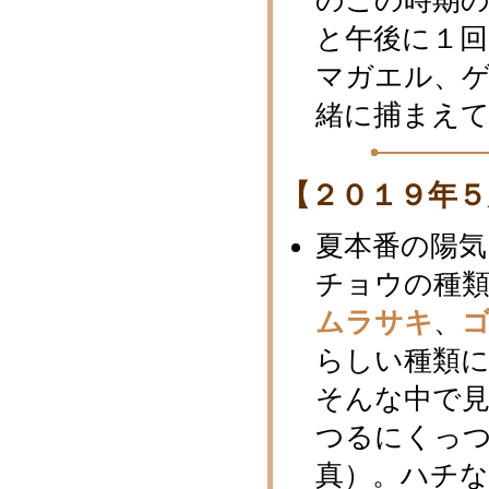
のこの時期の
と午後に１
マガエル、
緒に捕まえ
【２０１９年５
夏本番の陽気
チョウの種
ムラサキ
、
らしい種類
そんな中で
つるにくっ
真）。ハチ