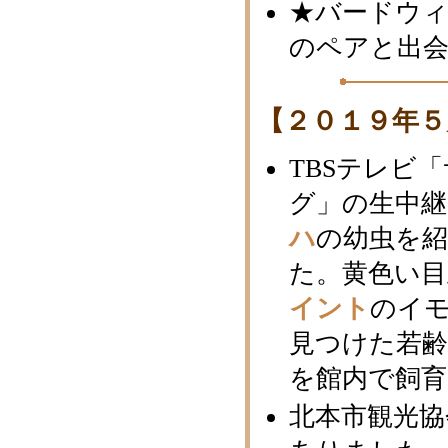
★バードウィ
のペアと出
【２０１９年５
TBSテレビ
グ」の生中継
ハ
の幼虫を
た。黄色い目
イント
のイ
見つけた若齢
を館内で飼
北本市観光