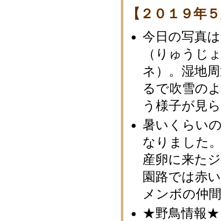
【２０１９年５
今日の写真
（りゅうじ
ネ）。湿地周
るで吹雪の
う様子が見
暑いくらい
なりました
産卵に来た
園路では赤
メンボの仲
★野鳥情報★