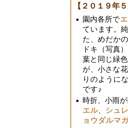
【２０１９年５
園内各所で
エ
ています。純
た、めだか
ドキ（写真
葉と同じ緑
が、小さな
りのように
です♪
時折、小雨が
エル
、
シュ
ョウダルマ