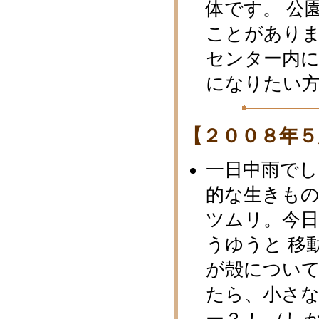
体です。 公
ことがありま
センター内
になりたい
【２００８年５
一日中雨で
的な生きも
ツムリ。今
うゆうと 移
が殻につい
たら、小さ