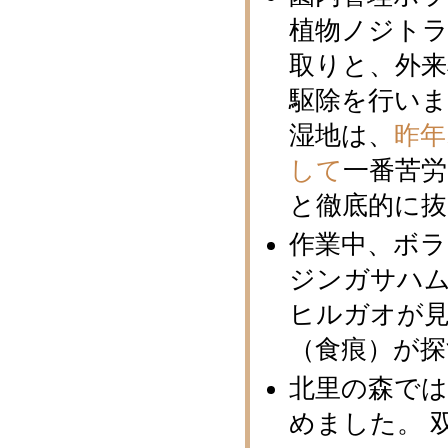
植物ノジト
取りと、外
駆除を行いま
湿地は、
昨年
して
一番苦
と徹底的に
作業中、ボ
ジンガサハ
ヒルガオが見
（食痕）が探
北里の森で
めました。 