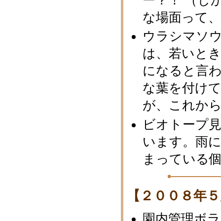
ー？！ （し
な場面って
ウラシマソ
は、若いと
になると言わ
な葉を付け
が、これか
ビオトープ
います。雨
まっている
【２００８年５
園内管理ボ