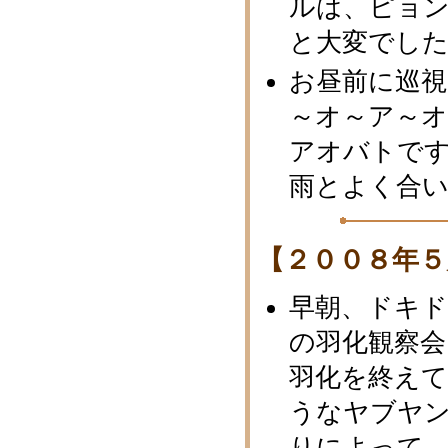
ルは、ピョ
と大変でし
お昼前に巡
～オ～ア～オ
アオバトで
雨とよく合
【２００８年５
早朝、ドキ
の羽化観察会
羽化を終え
うなヤブヤ
りによって