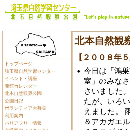
北本自然観察
【２００８年５
トップページ
今日は「鴻巣
埼玉県自然学習センター
イベント・講座
室」のみな
開館カレンダー
さいました。
北本自然観察公園
たが、いろ
公園日記
ボランティア大募集
えました。 
利用案内
＆アカガエ
バリアフリー情報